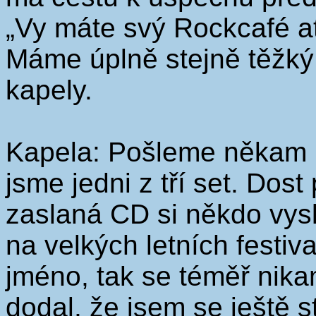
„Vy máte svý Rockcafé at
Máme úplně stejně těžký
kapely.
Kapela: Pošleme někam 
jsme jedni z tří set. Dos
zaslaná CD si někdo vys
na velkých letních festi
jméno, tak se téměř nik
dodal, že jsem se ještě s