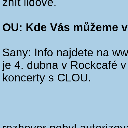
znít lidově.
OU: Kde Vás můžeme v 
Sany: Info najdete na ww
je 4. dubna v Rockcafé 
koncerty s CLOU.
rozhovor nebyl autorizov