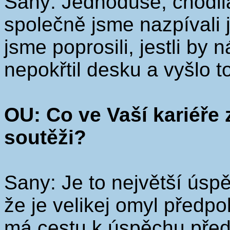
Sany: Jednoduše, chodila
společně jsme nazpívali 
jsme poprosili, jestli b
nepokřtil desku a vyšlo t
OU: Co ve Vaší kariéře 
soutěži?
Sany: Je to největší úspě
že je velikej omyl předpo
má cestu k úspěchu pře