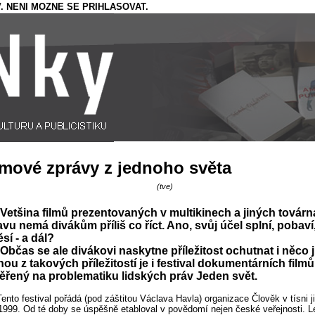
. NENI MOZNE SE PRIHLASOVAT.
lmové zprávy z jednoho světa
(tve)
Vetšina filmů prezentovaných v multikinech a jiných továr
vu nemá divákům příliš co říct. Ano, svůj účel splní, pobaví
sí - a dál?
Občas se ale divákovi naskytne příležitost ochutnat i něco 
ou z takových příležitostí je i festival dokumentárních filmů
řený na problematiku lidských práv Jeden svět.
Tento festival pořádá (pod záštitou Václava Havla) organizace Člověk v tísni j
1999. Od té doby se úspěšně etabloval v povědomí nejen české veřejnosti. L