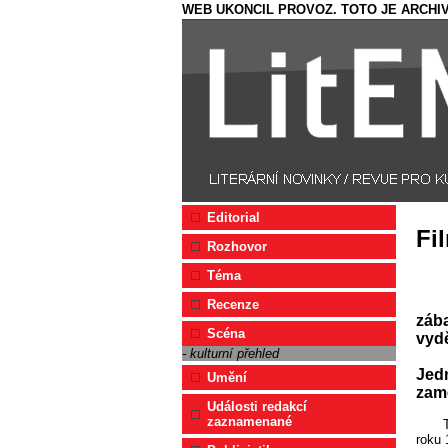
WEB UKONCIL PROVOZ. TOTO JE ARCHIV
Editorial
Fi
Rozhovor
Téma
Recenze
zába
Scéna
vydě
- kulturní přehled
Jedn
Umění
zamě
Události redakcí
zaznamenané
roku 