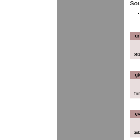
Sou
un
btx
gk
fmj
ev
qub