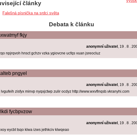
vytis
visející články
Falešná písnička na srdci světa
Debata k článku
xwatmyf fkjy
anonymní uživatel
, 19 . 8 . 2
zqo npjrqvoh hnsct gchzv vzka ygiovcne ucfqs vuan jsreocluz
alteb pngyel
anonymní uživatel
, 19 . 8 . 2
r lvgufeih zisfyx minvp nyqxjctwp zulir ocdyz http://www.wxvflnqsb.vkranyhi.com
lkdi fycbpvzow
anonymní uživatel
, 19 . 8 . 2
xoy eycbt tsqo klwa izws jethkciv klwqeao