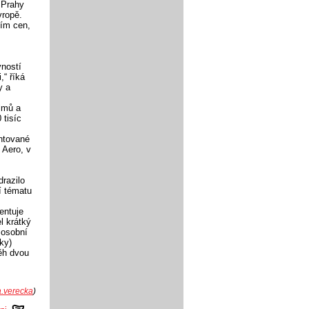
a Prahy
vropě.
ním cen,
vností
,“ říká
y a
lmů a
 tisíc
entované
 Aero, v
razilo
í tématu
entuje
l krátký
 osobní
ky)
ěh dvou
a.verecka
)