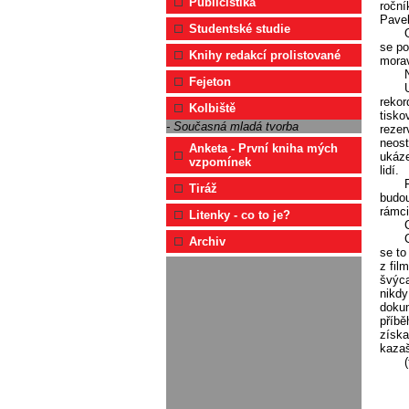
Publicistika
roční
Pavel
Studentské studie
se po
Knihy redakcí prolistované
mora
Fejeton
rekor
Kolbiště
tisko
- Současná mladá tvorba
rezer
neost
Anketa - První kniha mých
ukáze
vzpomínek
lidí.
Tiráž
budou
rámci
Litenky - co to je?
Archiv
se to
z fil
švýca
nikdy
dokum
příbě
získa
kazaš
(