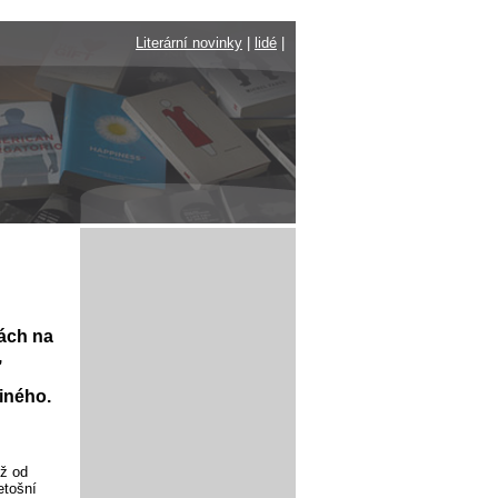
Literární novinky
|
lidé
|
nách na
,
jiného.
iž od
etošní