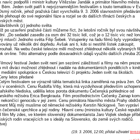
k navíc podpořili i ministr kultury Vítězslav Jandák a primátor hlavního měst
 Bém. Jeden svět patří k nejvýznamnějším festivalům s touto tematikou v E
Osmý ročník, jehož pražská část vyvrcholila 9. 3. 2006 slavnostním předává
té přehoupl do své regionální fáze a rozjel se do dalších třinácti českých a
vských měst.
Návštěvník (z) jednoho světa
Už po uzavření pražské části můžeme říct, že letošní ročník byl svou návště
dní. „Do sedadel zasedlo za osm dní 32 tisíc lidí, což je o 12 tisíc víc než loni
vý mluvčí Jednoho světa Filip Šebek. Vstupenky na řadu filmů byly vyprodán
vovány už několik dní dopředu. Avšak ani ti, kdo si nestihli lístek zakoupit,
rouhali. Na webu české televize měli možnost zhlédnout několik vybraných fi
k on-line. Této alternativy podle dosavadních údajů využilo dalších zhruba 20
Filmový festival Jeden svět není jen sezónní záležitostí a filmy na něm prez
 mít diváci možnost zhlédnout i nadále na dokumentárních pondělcích v kině
 mediální spolupráce s Českou televizí či projektu Jeden svět na školách.
Ceny letos předané
Celým festivalem se výrazně táhla tematická linka zaměřená na práva žen. Od
 i v oceněních. Cenu Rudolfa Vrby, která má vyzdvihovat především uchopen
mařského hlediska, udělila letos porota dokumentu Čečenská pohlednice od
rského režiséra Erica Bergkrauta. Film prostřednictvím Čečenky Zainap kom
 nekončící genocidu v její zemi. Cenu primátora hlavního města Prahy obdrže
ent Můj milý muslime od německé režisérky Kerstin Nickigové. Ten vypráví
h čečenské uprchlice a její rodiny. Hlavní cenu (ministra kultury České republi
l film My zdes, ve kterém slovenský dokumentarista Jaro Vojtek sleduje příb
ských rodin vracejících se s ideály na Slovensko, do země svých rodičů.
tve)
(19. 3. 2006, 12:00, přidal uživatel
terez