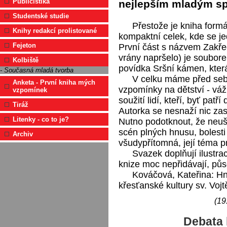
Publicistika
nejlepším mladým spi
Studentské studie
Přestože je kniha formá
Knihy redakcí prolistované
kompaktní celek, kde se je
Fejeton
První část s názvem Zakřeč
vrány napršelo) je soubore
Kolbiště
povídka Sršní kámen, která
- Současná mladá tvorba
V celku máme před seb
Anketa - První kniha mých
vzpomínky na dětství - vážn
vzpomínek
soužití lidí, kteří, byť patř
Tiráž
Autorka se nesnaží nic zast
Litenky - co to je?
Nutno podotknout, že neušet
scén plných hnusu, bolesti 
Archiv
všudypřítomná, její téma p
Svazek doplňují ilustr
knize moc nepřidávají, pů
Kováčová, Kateřina: H
křesťanské kultury sv. Voj
(19
Debata 