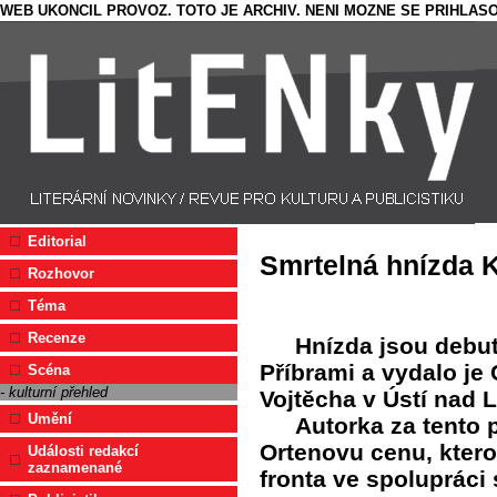
WEB UKONCIL PROVOZ. TOTO JE ARCHIV. NENI MOZNE SE PRIHLASO
Editorial
Smrtelná hnízda 
Rozhovor
Téma
Recenze
Hnízda jsou debut
Příbrami a vydalo je
Scéna
- kulturní přehled
Vojtěcha v Ústí nad 
Umění
Autorka za tento 
Ortenovu cenu, ktero
Události redakcí
zaznamenané
fronta ve spoluprác