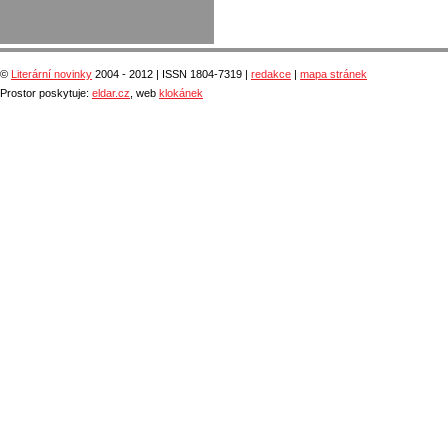
©
Literární novinky
2004 - 2012 | ISSN 1804-7319 |
redakce
|
mapa stránek
Prostor poskytuje:
eldar.cz
, web
klokánek