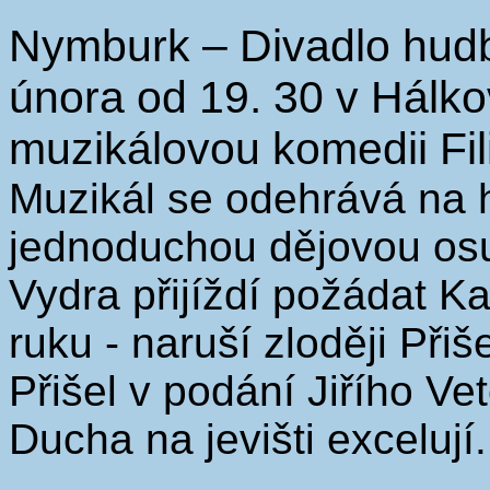
Nymburk – Divadlo hudb
února od 19. 30 v Hálko
muzikálovou komedii Fili
Muzikál se odehrává na 
jednoduchou dějovou osu 
Vydra přijíždí požádat K
ruku - naruší zloději Při
Přišel v podání Jiřího Ve
Ducha na jevišti excelují.