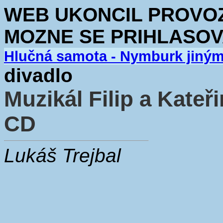
WEB UKONCIL PROVOZ.
MOZNE SE PRIHLASOV
Hlučná samota - Nymburk jiný
divadlo
Muzikál Filip a Kateř
CD
Lukáš Trejbal