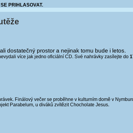
 SE PRIHLASOVAT.
utěže
i dostatečný prostor a nejinak tomu bude i letos.
nevydali více jak jedno oficiální CD. Své nahrávky zasílejte do
1
rávek. Finálový večer se proběhne v kulturním domě v Nymburce
ojekt Parabelum, u diváků zvítězit Chocholate Jesus.