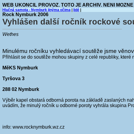
WEB UKONCIL PROVOZ. TOTO JE ARCHIV. NENI MOZNE
Hlučná samota - Nymburk jinýma očima
|
lidé
|
Rock Nymburk 2006
Vyhlášen další ročník rockové so
Wethes
Minulému ročníku vyhledávací soutěže jsme věnoval
Přihlásit se do soutěže mohou skupiny z celé republiky, které 
MěKS Nymburk
Tyršova 3
288 02 Nymburk
Výběr kapel obstará odborná porota na základě zaslaných nah
uvádím, že minulý ročník u odborné poroty vyhrála skupina Pr
info: www.rocknymburk.wz.cz