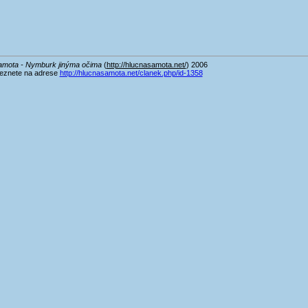
amota - Nymburk jinýma očima
(
http://hlucnasamota.net/
) 2006
leznete na adrese
http://hlucnasamota.net/clanek.php/id-1358