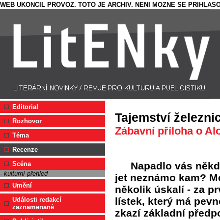
WEB UKONCIL PROVOZ. TOTO JE ARCHIV. NENI MOZNE SE PRIHLASO
Editorial
Tajemství železni
Rozhovor
Zábavní příloha o Alo
Téma
Recenze
Napadlo vás někd
Scéna
- kulturní přehled
jet neznámo kam? Mo
Umění
několik úskalí - za pr
lístek, který má pevn
Události redakcí
zaznamenané
zkazí základní předp