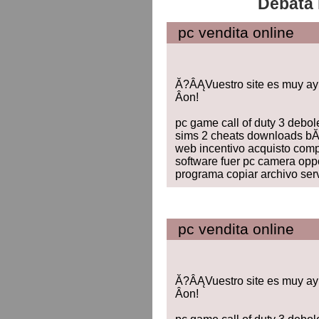
Debata 
pc vendita online
Ă?ÂĄVuestro site es muy a
Â­on!
pc game call of duty 3 debol
sims 2 cheats downloads b
web incentivo acquisto comp
software fuer pc camera oppo
programa copiar archivo ser
pc vendita online
Ă?ÂĄVuestro site es muy a
Â­on!