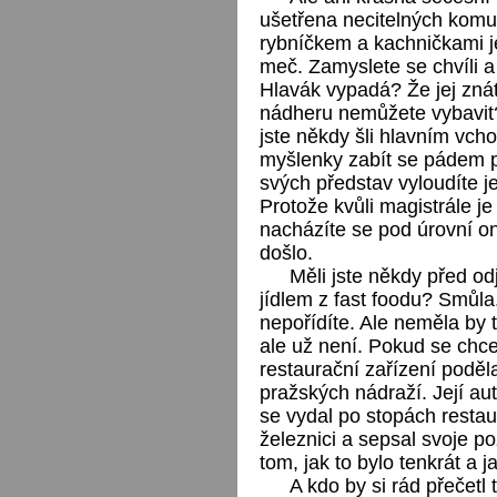
ušetřena necitelných komu
rybníčkem a kachničkami je
meč. Zamyslete se chvíli a
Hlavák vypadá? Že jej znáte
nádheru nemůžete vybavit?
jste někdy šli hlavním vc
myšlenky zabít se pádem p
svých představ vyloudíte j
Protože kvůli magistrále je
nacházíte se pod úrovní on
došlo.
Měli jste někdy před od
jídlem z fast foodu? Smůla
nepořídíte. Ale neměla by 
ale už není. Pokud se chc
restaurační zařízení poděl
pražských nádraží. Její aut
se vydal po stopách restau
železnici a sepsal svoje po
tom, jak to bylo tenkrát a ja
A kdo by si rád přečetl