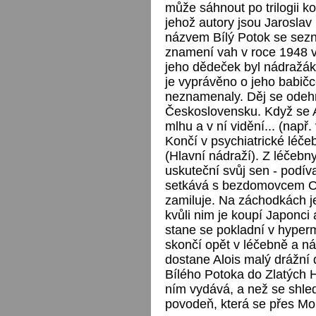
může sáhnout po trilogii k
jehož autory jsou Jaroslav
názvem Bílý Potok se sezná
znamení vah v roce 1948 
jeho dědeček byl nádražák
je vyprávěno o jeho babičce
neznamenaly. Děj se odehr
Československu. Když se A
mlhu a v ní vidění... (např.
Končí v psychiatrické léče
(Hlavní nádraží). Z léčebny
uskuteční svůj sen - podív
setkává s bezdomovcem Ol
zamiluje. Na záchodkách je
kvůli nim je koupí Japonci
stane se pokladní v hype
skončí opět v léčebně a ná
dostane Alois malý drážní 
Bílého Potoka do Zlatých 
ním vydává, a než se shled
povodeň, která se přes Mo