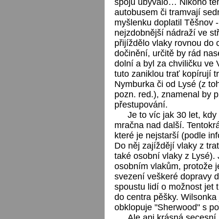
spojů ubývalo… Nikoho ten
autobusem či tramvají sedn
myšlenku doplatil Těšnov -
nejzdobnější nádraží ve st
přijíždělo vlaky rovnou do
dočinění, určitě by rád na
dolní a byl za chviličku ve
tuto zaniklou trať kopírují
Nymburka či od Lysé (z toh
pozn. red.), znamenal by p
přestupování.
Je to víc jak 30 let, kdy
mračna nad další. Tentokrá
které je nejstarší (podle i
Do něj zajíždějí vlaky z tr
také osobní vlaky z Lysé).
osobním vlakům, protože j
svezení veškeré dopravy do
spoustu lidí o možnost jet
do centra pěšky. Wilsonka 
obklopuje "Sherwood" s p
Ale ani krásná secesní