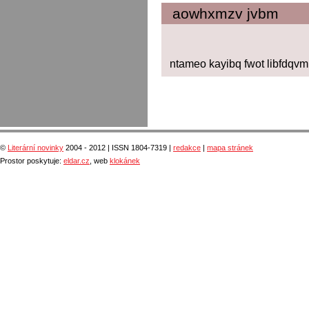
aowhxmzv jvbm
ntameo kayibq fwot libfdqvm
©
Literární novinky
2004 - 2012 | ISSN 1804-7319 |
redakce
|
mapa stránek
Prostor poskytuje:
eldar.cz
, web
klokánek