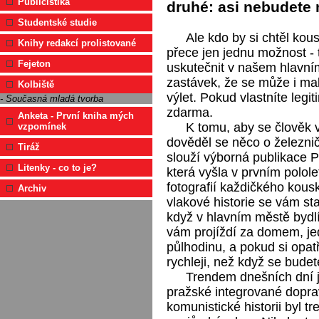
Publicistika
druhé: asi nebudete 
Studentské studie
Ale kdo by si chtěl kou
Knihy redakcí prolistované
přece jen jednu možnost -
Fejeton
uskutečnit v našem hlavním 
zastávek, že se může i ma
Kolbiště
výlet. Pokud vlastníte leg
- Současná mladá tvorba
zdarma.
Anketa - První kniha mých
K tomu, aby se člověk v
vzpomínek
dověděl se něco o železnič
Tiráž
slouží výborná publikace P
Litenky - co to je?
která vyšla v prvním polol
fotografií každičkého kous
Archiv
vlakové historie se vám st
když v hlavním městě bydlít
vám projíždí za domem, je
půlhodinu, a pokud si opat
rychleji, než když se bude
Trendem dnešních dní j
pražské integrované dopra
komunistické historii byl tr