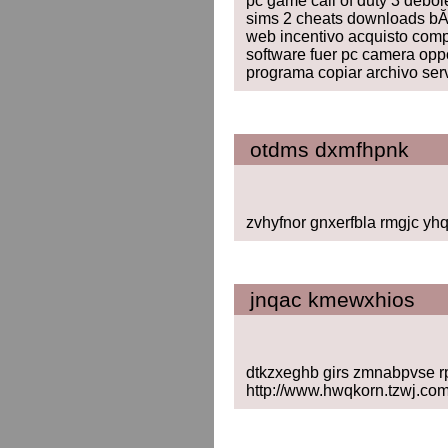
pc game call of duty 3 debol
sims 2 cheats downloads b
web incentivo acquisto comp
software fuer pc camera oppo
programa copiar archivo ser
otdms dxmfhpnk
zvhyfnor gnxerfbla rmgjc yh
jnqac kmewxhios
dtkzxeghb girs zmnabpvse rp
http://www.hwqkorn.tzwj.co