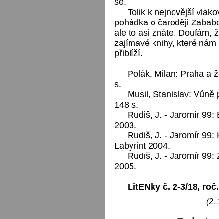
se.
Tolik k nejnovější vlako
pohádka o čaroději Zababo
ale to asi znáte. Doufám, ž
zajímavé knihy, které nám 
přiblíží.
Polák, Milan: Praha a 
s.
Musil, Stanislav: Vůně 
148 s.
Rudiš, J. - Jaromír 99: 
2003.
Rudiš, J. - Jaromír 99:
Labyrint 2004.
Rudiš, J. - Jaromír 99: 
2005.
LitENky č. 2-3/18, roč
(2.