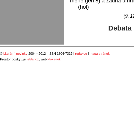
méně (jen 8) a žádná úmrtí
(hol)
(9. 1
Debata 
©
Literární novinky
2004 - 2012 | ISSN 1804-7319 |
redakce
|
mapa stránek
Prostor poskytuje:
eldar.cz
, web
klokánek