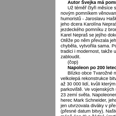
Autor Švejka má pomn
Už téměř čtyři měsíce 
novým pomníkem věnovaný
humoristů - Jaroslavu Hašk
jeho dcera Karolína Nepraš
jezdeckého pomníku z bron
Karel Nepraš se jejího dok
Otěže po něm převzala jeho
chyběla, vytvořila sama. P
tradici i modernost, takže u
zabloudit.
(čop)
Napoleon po 200 lete
Blízko obce Tvarožné n
velkolepá rekonstrukce bitv
až 30 000 lidí, kvůli kterým
parkoviště. Ve vojenských
23 zemí světa. Napoleonem
herec Mark Schneider, je
jen utvrzovala diváky v př
(přesné datum bitvy). Našt