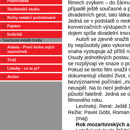
Publicistika
filmech zvykem – do žánru
případě ještě současné a p
Studentské studie
divadelních gest, tato látka
Knihy redakcí prolistované
Jedná se v podstatě o nedě
Fejeton
konverzačních výstupech sk
dojem spíše divadelní insc
Kolbiště
Autoři se zjevně snažili
- Současná mladá tvorba
by nepůsobily jako vykonst
Anketa - První kniha mých
snaha vystupuje až příliš 
vzpomínek
Osudy jednotlivých postav
Tiráž
se rozplývají ve snaze o p
Litenky - co to je?
Pokud se tento film snažil 
dokumentují všední život,
Archiv
bezvýznamné počínání „ma
neuspěl. Na to není jednán
působí falešně. Jedná se 
filmového roku.
Levínský, René: Ještě ž
Režie: Pavel Göbl, Roman
(maj)
Rok mozartovských a