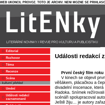
WEB UKONCIL PROVOZ. TOTO JE ARCHIV. NENI MOZNE SE PRIHLASO
Editorial
Události redakcí
Rozhovor
Téma
Recenze
První český film roku
V kinech se objevil prvn
Scéna
věšákem, plácačkou a čepi
- kulturní přehled
divadelní inscenace, kter
Umění
Radoka. Snímek režíroval
Události redakcí
scénáři spolupracoval auto
zaznamenané
Ještě žiju… je autory zařa