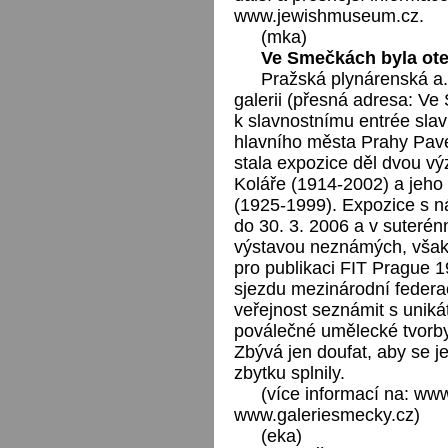
www.jewishmuseum.cz.
(mka)
Ve Smečkách byla ote
Pražská plynárenská a.s
galerii (přesná adresa: Ve
k slavnostnímu entrée slav
hlavního města Prahy Pave
stala expozice děl dvou vý
Koláře (1914-2002) a jeho 
(1925-1999). Expozice s n
do 30. 3. 2006 a v suteré
výstavou neznámých, však 
pro publikaci FIT Prague 
sjezdu mezinárodní federac
veřejnost seznámit s uniká
poválečné umělecké tvorby
Zbývá jen doufat, aby se j
zbytku splnily.
(více informací na: www
www.galeriesmecky.cz)
(eka)