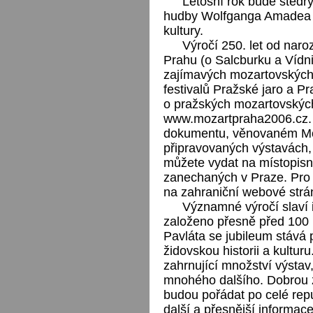
Letošní rok bude štědr
hudby Wolfganga Amadea M
kultury.
Výročí 250. let od naro
Prahu (o Salcburku a Vídn
zajímavých mozartovských
festivalů Pražské jaro a P
o pražských mozartovských
www.mozartpraha2006.cz. 
dokumentu, věnovaném Moz
připravovaných výstavách, 
můžete vydat na místopis
zanechaných v Praze. Pro 
na zahraniční webové str
Významné výročí slaví 
založeno přesně před 100 l
Pavláta se jubileum stává př
židovskou historii a kultur
zahrnující množství výstav,
mnohého dalšího. Dobrou z
budou pořádat po celé rep
další a přesnější informac