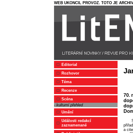
WEB UKONCIL PROVOZ. TOTO JE ARCHIV
Editorial
Ja
Rozhovor
Téma
Recenze
70. 
Scéna
dopo
- kulturní přehled
dopr
Domě
Umění
Události redakcí
přiřa
zaznamenané
a cit