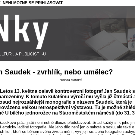
. NENI MOZNE SE PRIHLASOVAT.
n Saudek - zvrhlík, nebo umělec?
Helena Hollová
Letos 13. května oslavil kontroverzní fotograf Jan Saudek 
narozeniny. K tomuto kulatému výročí mu vyšla již čtrnáctá 
sud nejrozsáhlejší monografie s názvem Saudek, která je
ovázena velkou retrospektivní výstavou. Tu je možné zhlé
 U bílého jednorožce na Staroměstském náměstí (do 31. 3.
Saudkovu práci jistě není nutné dlouze představovat. Snad každý si k jeho j
dí eroticky laděné fotografie. Ale jeho dílo není jen o nahotě a sexu, ale také 
ech lidí, kteří se během svého života mění, vyvíjejí se. Jeho fotografie zachyc