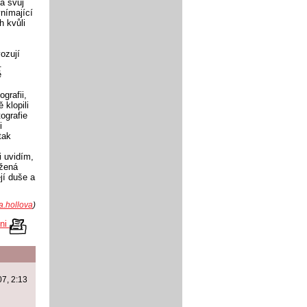
la svůj
vnímající
h kvůli
ozují
.
ě
grafii,
 klopili
tografie
i
tak
i uvidím,
ažená
jí duše a
a.hollova
)
kni
007, 2:13