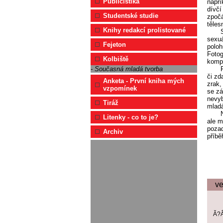
Publicistika
napří
dívčí
Studentské studie
zpočá
těles
Knihy redakcí prolistované
sexuá
Fejeton
poloh
Fotog
Kolbiště
kompo
- Současná mladá tvorba
či zd
Anketa - První kniha mých
zrak,
vzpomínek
se zá
nevyb
Tiráž
mladá
Litenky - co to je?
ale m
pozad
Archiv
příbě
ve
Ă?Â