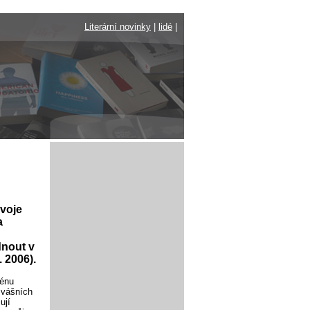
Literární novinky
|
lidé
|
svoje
a
dnout v
 2006).
ménu
o vášních
ují