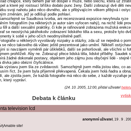
klad chlapce, který během pár let dospěl v muže, nebo slečnu, která už ztrati
 pel a které její rostoucí bříško dodalo punc ženy. Další zobrazují dvě děti ne
tku svoji nahotu jako něco divného, ale s přibývajícím věkem přibývá i ostyc
ným změnám, jež je odlišují podle pohlaví.
Samozřejmě se Saudkova tvorba, ani recenzovaná expozice nevyhnula ryze
lním fotografiím (na některých je autor sám vyfocen nahý), na nichž lidé prov
u 69 a další sexuální praktiky, či kde je rafinovaně zobrazena mužská erekce
raf se neostýchá jakéhokoliv zobrazení lidského těla a sexu, protože tyto dv
nenty k sobě v jeho očích neodmyslitelně patří.
Fotografie u některých vyvolávaly rozpaky a otázky, zda už se nejedná o porno
a se něco takového dá vůbec ještě prezentovat jako umění. Někteří ostýchavě
 jiní si navzájem vyměnili pár úšklebků, další se pohoršovali, ale všichni si fo
jmem prohlíželi. Aby ne. Zobrazují přece lidská těla, lidské příběhy. Saudek s
írá žádné dokonalé postavy, objektem jeho zájmu jsou obyčejní lidé - stejně 
 dívka jako obézní čtyřicátnice.
Na výstavu jsem šla ze zvědavosti. Samozřejmě jsem měla jistou ideu, co as
usím říct, že jsem byla příjemně překvapená. Čekala jsem holá ňadra a obn
í, ale zjistila jsem, že každá fotografie má něco do sebe, z každé vyzařuje je
h, který vypráví.
(24. 10. 2005, 12:00, přidal uživatel
helen
vytis
Debata k článku
nta television lcd
anonymní uživatel
, 19 . 9 . 2
ĄAmable site!