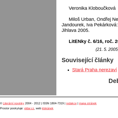
Veronika Kloboučková
Miloš Urban, Ondřej Ne
Jandourek, Iva Pekárková: 
Jihlava 2005.
LitENky č. 6/16, roč. 
(21. 5. 2005
Související články
Stará Praha nerezaví
Deb
©
Literární novinky
2004 - 2012 | ISSN 1804-7319 |
redakce
|
mapa stránek
Prostor poskytuje:
eldar.cz
, web
klokánek