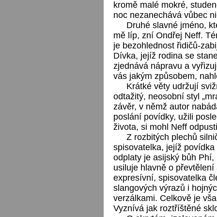
kromě malé mokré, studen
noc nezanechává vůbec ni
Druhé slavné jméno, kte
mě líp, zní Ondřej Neff. 
je bezohlednost řidičů-zabi
Dívka, jejíž rodina se stan
zjednává nápravu a vyřizuje
vás jakým způsobem, nahlé
Krátké věty udržují svi
odtažitý, neosobní styl „m
závěr, v němž autor nabádá
poslání povídky, užili pos
života, si mohl Neff odpusti
Z rozbitých plechů silni
spisovatelka, jejíž povídk
odplaty je asijský bůh Phí,
usiluje hlavně o převtělení
expresívní, spisovatelka č
slangových výrazů i hojných
verzálkami. Celkově je však
Vyznívá jak roztříštěné s