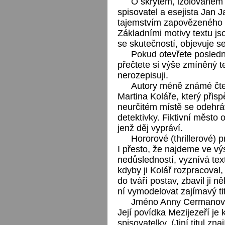
O skrytém, izolovaném m
spisovatel a esejista Jan 
tajemstvím zapovězeného pr
Základními motivy textu js
se skutečností, objevuje s
Pokud otevřete posledn
přečtete si výše zmíněný t
nerozepisuji.
Autory méně známé čte
Martina Koláře, který přis
neurčitém místě se odehráv
detektivky. Fiktivní město
jenž děj vypráví.
Hororové (thrillerové) 
I přesto, že najdeme ve vý
nedůsledností, vyznívá tex
kdyby ji Kolář rozpracoval,
do tváří postav, zbavil ji 
ní vymodelovat zajímavý tit
Jméno Anny Cermanové 
Její povídka Mezijezeří je
spisovatelky. (Jiní titul zna