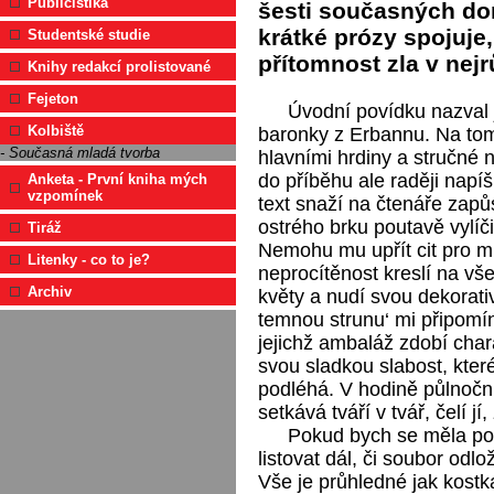
Publicistika
šesti současných do
krátké prózy spojuje
Studentské studie
přítomnost zla v nej
Knihy redakcí prolistované
Fejeton
Úvodní povídku nazval 
Kolbiště
baronky z Erbannu. Na tom
- Současná mladá tvorba
hlavními hrdiny a stručné 
do příběhu ale raději napí
Anketa - První kniha mých
vzpomínek
text snaží na čtenáře zap
ostrého brku poutavě vylíč
Tiráž
Nemohu mu upřít cit pro mr
Litenky - co to je?
neprocítěnost kreslí na vš
Archiv
květy a nudí svou dekorativ
temnou strunu‘ mi připomín
jejichž ambaláž zdobí char
svou sladkou slabost, které
podléhá. V hodině půlnočn
setkává tváří v tvář, čelí jí
Pokud bych se měla po 
listovat dál, či soubor odlo
Vše je průhledné jak kostka