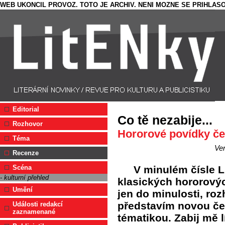
WEB UKONCIL PROVOZ. TOTO JE ARCHIV. NENI MOZNE SE PRIHLASO
Editorial
Co tě nezabije...
Rozhovor
Hororové povídky če
Téma
Ve
Recenze
V minulém čísle L
Scéna
- kulturní přehled
klasických hororovýc
Umění
jen do minulosti, ro
představím novou če
Události redakcí
zaznamenané
tématikou. Zabij mě 