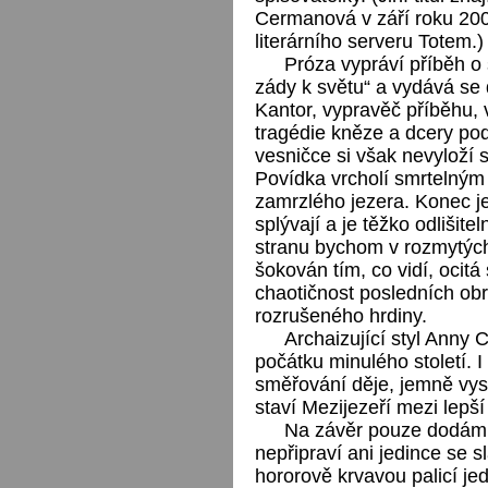
Cermanová v září roku 200
literárního serveru Totem.)
Próza vypráví příběh o 
zády k světu“ a vydává se
Kantor, vypravěč příběhu, v
tragédie kněze a dcery po
vesničce si však nevyloží 
Povídka vrcholí smrtelným 
zamrzlého jezera. Konec j
splývají a je těžko odlišit
stranu bychom v rozmytých 
šokován tím, co vidí, ocit
chaotičnost posledních obr
rozrušeného hrdiny.
Archaizující styl Anny
počátku minulého století. 
směřování děje, jemně vys
staví Mezijezeří mezi lepší
Na závěr pouze dodám, 
nepřipraví ani jedince se s
hororově krvavou palicí je