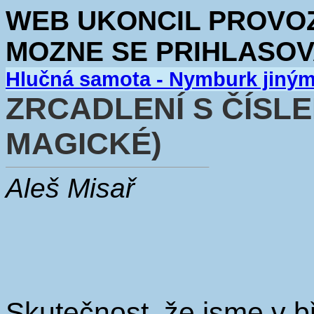
WEB UKONCIL PROVOZ.
MOZNE SE PRIHLASOV
Hlučná samota - Nymburk jiný
ZRCADLENÍ S ČÍSLE
MAGICKÉ)
Aleš Misař
Skutečnost, že jsme v b