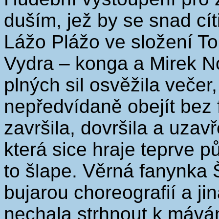
duším, jež by se snad cí
Lážo Plážo ve složení T
Vydra – konga a Mirek N
plných sil osvěžila večer
nepředvídaně obejít bez f
završila, dovršila a uzav
která sice hraje teprve pů
to šlape. Věrná fanynka Š
bujarou choreografií a j
nechala strhnout k mává