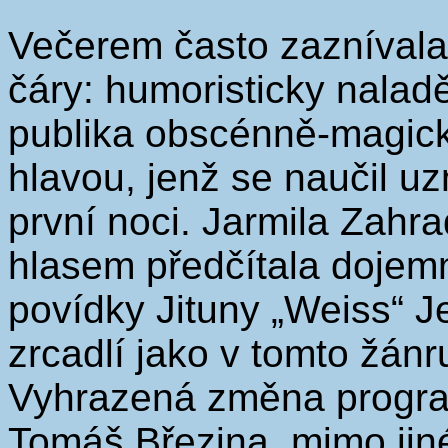
Večerem často zaznívala
čáry: humoristicky naladě
publika obscénně-magicko
hlavou, jenž se naučil uz
první noci. Jarmila Zah
hlasem předčítala dojemn
povídky Jituny „Weiss“ 
zrcadlí jako v tomto žánr
Vyhrazená změna progra
Tomáš Březina, mimo jiné