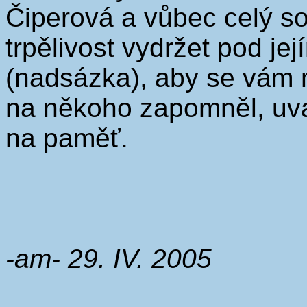
Čiperová a vůbec celý so
trpělivost vydržet pod 
(nadsázka), aby se vám ma
na někoho zapomněl, uva
na paměť.
-am- 29. IV. 2005