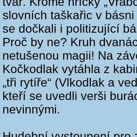
tvář. Kromě hříčky „Vrab
slovních taškařic v básni
se dočkali i politizující
Proč by ne? Kruh dvanác
netušenou magii! Na závě
Kočkodlak vytáhla z kab
„tři rytíře“ (Vlkodlak a v
kteří se uvedli verši bur
nevinnými.
Hudební vystoupení pro 