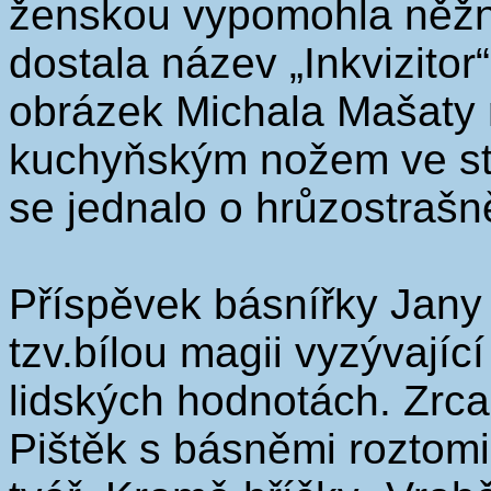
ženskou vypomohla něžn
dostala název „Inkvizitor“
obrázek Michala Mašaty
kuchyňským nožem ve sty
se jednalo o hrůzostrašn
Příspěvek básnířky Jany
tzv.bílou magii vyzývajíc
lidských hodnotách. Zrca
Pištěk s básněmi roztom