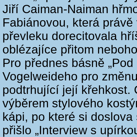
Jiří Caiman-Naiman hřmo
Fabiánovou, která právě
převleku dorecitovala hř
oblézajíce přitom neboh
Pro přednes básně „Pod 
Vogelweideho pro změnu 
podtrhující její křehkost.
výběrem stylového kost
kápi, po které si doslova 
přišlo „Interview s upírk