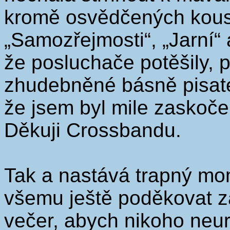
kromě osvědčených kousků
„Samozřejmosti“, „Jarní“
že posluchače potěšily, 
zhudebněné básně pisatel
že jsem byl mile zaskoč
Děkuji Crossbandu.
Tak a nastává trapný mo
všemu ještě poděkovat 
večer, abych nikoho neu