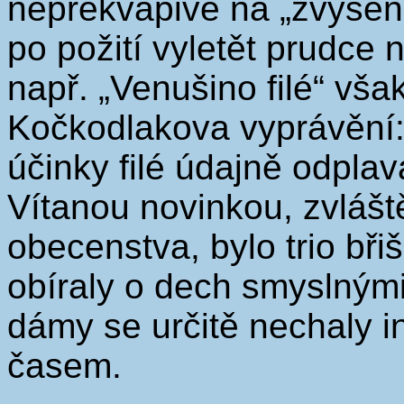
nepřekvapivě na „zvýšení
po požití vyletět prudce 
např. „Venušino filé“ vša
Kočkodlakova vyprávění: 
účinky filé údajně odpla
Vítanou novinkou, zvláš
obecenstva, bylo trio bři
obíraly o dech smyslnými
dámy se určitě nechaly in
časem.