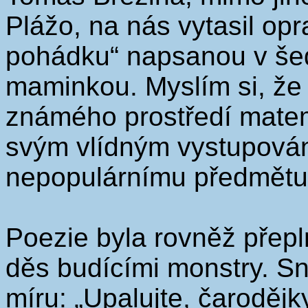
Plážo, na nás vytasil op
pohádku“ napsanou v šed
maminkou. Myslím si, že 
známého prostředí matem
svým vlídným vystupován
nepopulárnímu předmětu
Poezie byla rovněž přepl
děs budícími monstry. Sn
míru: „Upalujte, čarodějk