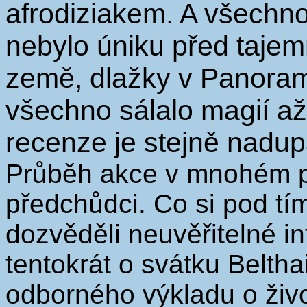
afrodiziakem. A všechno
nebylo úniku před tajem
země, dlažky v Panoramě
všechno sálalo magií až
recenze je stejně nadupan
Průběh akce v mnohém p
předchůdci. Co si pod tí
dozvěděli neuvěřitelné i
tentokrát o svátku Beltha
odborného výkladu o živ