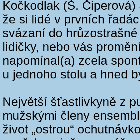
Kočkodlak (Š. Čiperová) a
že si lidé v prvních řadá
svázaní do hrůzostrašné 
lidičky, nebo vás proměn
napomínal(a) zcela spo
u jednoho stolu a hned by
Největší šťastlivkyně z 
mužskými členy ensemblu,
život „ostrou“ ochutnáv