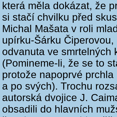
která měla dokázat, že p
si stačí chvilku před sk
Michal Mašata v roli mlad
upírku-Šárku Čiperovou,
odvanuta ve smrtelných 
(Pomineme-li, že se to s
protože napoprvé prchla 
a po svých). Trochu rozs
autorská dvojice J. Caim
obsadili do hlavních mužs