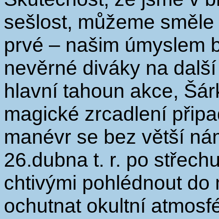
sešlost, můžeme směle o
prvé – našim úmyslem by
nevěrné diváky na další
hlavní tahoun akce, Šár
magické zrcadlení připa
manévr se bez větší ná
26.dubna t. r. po střec
chtivými pohlédnout do
ochutnat okultní atmos