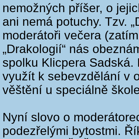
nemožných příšer, o jej
ani nemá potuchy. Tzv. „
moderátoři večera (zatím
„Drakologií“ nás obeznámi
spolku Klicpera Sadská. 
využít k sebevzdělání v o
věštění u speciálně ško
Nyní slovo o moderátorec
podezřelými bytostmi. Řík